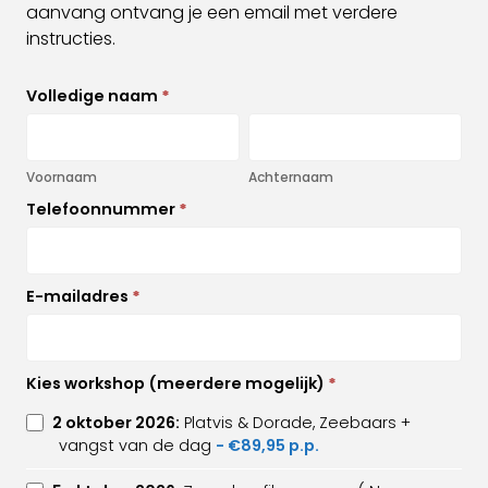
aanvang ontvang je een email met verdere
instructies.
Inschrijven
Volledige naam
*
workshop
Voornaam
Achternaam
Voornaam
Achternaam
Telefoonnummer
*
E-mailadres
*
Kies workshop (meerdere mogelijk)
*
2 oktober 2026:
Platvis & Dorade, Zeebaars +
vangst van de dag
- €89,95 p.p.