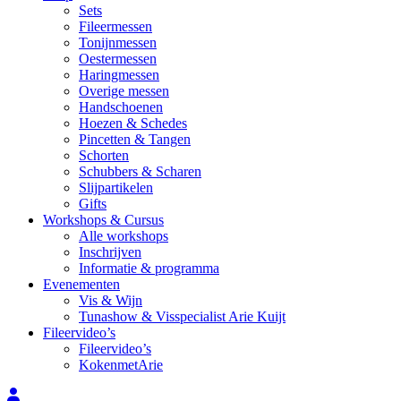
Sets
Fileermessen
Tonijnmessen
Oestermessen
Haringmessen
Overige messen
Handschoenen
Hoezen & Schedes
Pincetten & Tangen
Schorten
Schubbers & Scharen
Slijpartikelen
Gifts
Workshops & Cursus
Alle workshops
Inschrijven
Informatie & programma
Evenementen
Vis & Wijn
Tunashow & Visspecialist Arie Kuijt
Fileervideo’s
Fileervideo’s
KokenmetArie