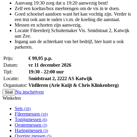
Aanvang 19:30 zorg dat u 19:20 aanwezig bent!
Zelf een koeltas/box meebrengen om de vis in te doen.
Goed schoeisel aandoen want het kan vochtig zijn. Verder is
een trui ook aan te raden i.v.m. de koeling die aanstaat.
Messen en schorten zijn aanwezig.
Locatie Fileerderij Schuitemaker Vis. Smidstraat 2, Katwijk
aan Zee.
Ingang aan de achterkant van het bedrijf, hier kunt u ook
parkeren.
Prijs:
€ 99,95 p.p.
Datum:
vr 11 december 2026
Tijd:
19:30 - 22:00 uur
Locatie:
Smidstraat 2, 2222 AS Katwijk
Organisator:
Visfileren (Arie Kuijt & Chris Klinkenberg)
Nu inschrijven
Sluit
Winkelen
Sets
(16)
Fileermessen
(10)
Tonijnmessen
(6)
Oestermessen
(3)
Haringmessen
(3)
Overige messen
(5)