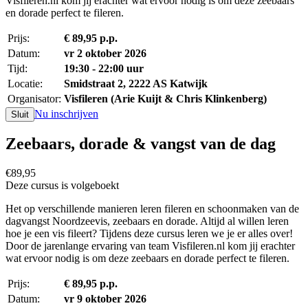
Visfileren.nl kom jij erachter wat ervoor nodig is om deze zeebaars
en dorade perfect te fileren.
Prijs:
€ 89,95 p.p.
Datum:
vr 2 oktober 2026
Tijd:
19:30 - 22:00 uur
Locatie:
Smidstraat 2, 2222 AS Katwijk
Organisator:
Visfileren (Arie Kuijt & Chris Klinkenberg)
Nu inschrijven
Sluit
Zeebaars, dorade & vangst van de dag
€89,95
Deze cursus is volgeboekt
Het op verschillende manieren leren fileren en schoonmaken van de
dagvangst Noordzeevis, zeebaars en dorade. Altijd al willen leren
hoe je een vis fileert? Tijdens deze cursus leren we je er alles over!
Door de jarenlange ervaring van team Visfileren.nl kom jij erachter
wat ervoor nodig is om deze zeebaars en dorade perfect te fileren.
Prijs:
€ 89,95 p.p.
Datum:
vr 9 oktober 2026