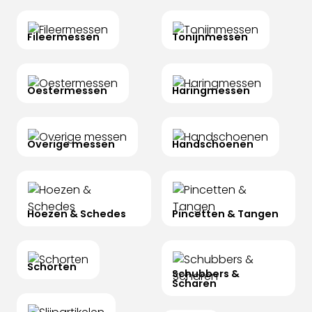
Fileermessen
Tonijnmessen
Oestermessen
Haringmessen
Overige messen
Handschoenen
Hoezen & Schedes
Pincetten & Tangen
Schorten
Schubbers &
Scharen