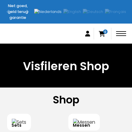
Niet goed,
Originele
geld terug
FilletingLine
garantie
producten
0
Visfileren Shop
Shop
Sets
Messen