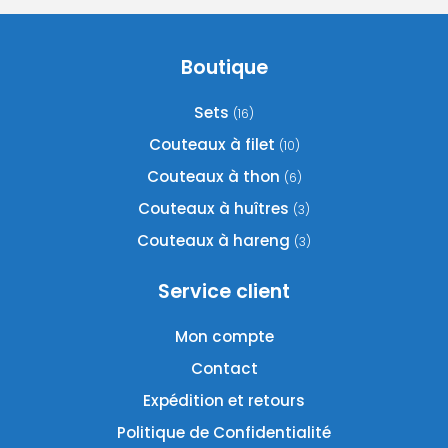
options
options
peuvent
peuvent
être
être
Boutique
choisies
choisies
sur
sur
Sets
(16)
la
la
page
page
Couteaux à filet
(10)
du
du
Couteaux à thon
(6)
produit
produit
Couteaux à huîtres
(3)
Couteaux à hareng
(3)
Service client
Mon compte
Contact
Expédition et retours
Politique de Confidentialité