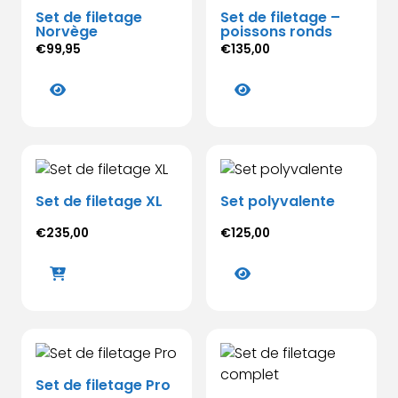
Set de filetage
Set de filetage –
peuvent
peuvent
Norvège
poissons ronds
être
être
€
99,95
€
135,00
choisies
choisies
Ce
Ce
sur
sur
produit
produit
la
la
a
a
page
page
plusieurs
plusieurs
du
du
variations.
variations.
produit
produit
Les
Les
Set de filetage XL
Set polyvalente
options
options
peuvent
peuvent
€
235,00
€
125,00
être
être
Ce
choisies
choisies
produit
sur
sur
a
la
la
plusieurs
page
page
variations.
du
du
Les
produit
produit
Set de filetage Pro
options