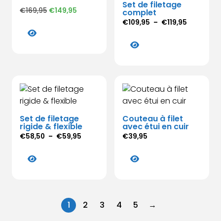
Set de filetage
peuvent
Le
Le
€
169,95
€
149,95
complet
être
prix
prix
Plage
€
109,95
–
€
119,95
Ce
choisies
initial
actuel
de
produit
Ce
était :
est :
sur
prix :
a
produit
€169,95.
€149,95.
la
€109,95
plusieurs
a
à
page
variations.
plusieurs
€119,95
du
Les
variations.
produit
options
Les
peuvent
options
Set de filetage
Couteau à filet
être
peuvent
rigide & flexible
avec étui en cuir
choisies
être
Plage
€
58,50
–
€
59,95
€
39,95
sur
choisies
de
Ce
Ce
la
sur
prix :
produit
produit
page
€58,50
la
a
a
à
du
page
plusieurs
plusieurs
€59,95
produit
du
variations.
variations.
produit
1
2
3
4
5
→
Les
Les