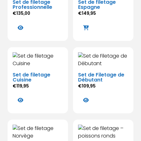
Set de filetage
Set de filetage
Professionnelle
Espagne
€
135,00
€
149,95
Ce
produit
a
plusieurs
variations.
Les
options
Set de filetage
Set de Filetage de
peuvent
Cuisine
Débutant
être
€
119,95
€
109,95
choisies
Ce
Ce
sur
produit
produit
la
a
a
page
plusieurs
plusieurs
du
variations.
variations.
produit
Les
Les
options
options