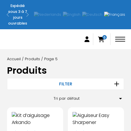
Expédié
Pas
sous 3 à 7
satisfait ?
jours
Remboursé
ouvrables
garanti
0
Accueil
/
Produits
/ Page 5
Produits
FILTER