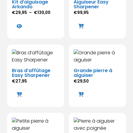
Kit d’aiguisage
Aiguiseur Easy
Arkando
Sharpener
Plage
€
29,95
–
€
130,00
€
99,95
de
Ce
prix :
produit
€29,95
a
à
plusieurs
€130,00
variations.
Les
options
Bras d’affûtage
Grande pierre à
peuvent
Easy Sharpener
aiguiser
être
€
27,95
€
29,50
choisies
sur
la
page
du
produit