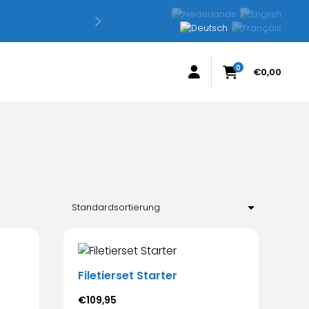
L
0
€
0,00
Filetierset Starter
€
109,95