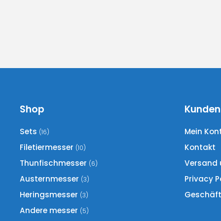
Op
kö
au
der
Pro
ge
we
Shop
Kunden
Sets
Mein Kon
(16)
Filetiermesser
Kontakt
(10)
Thunfischmesser
Versand 
(6)
Austernmesser
Privacy P
(3)
Heringsmesser
Geschäf
(3)
Andere messer
(5)