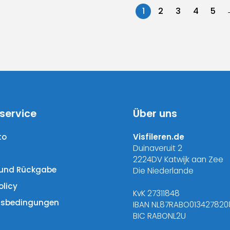
1
2
3
4
5
tionen
Optionen
nnen
können
f
auf
der
duktseite
Produktseite
wählt
gewählt
rden
werden
service
Über uns
to
Visfileren.de
Duinaveruit 2
2224DV Katwijk aan Zee
und Rückgabe
Die Niederlande
olicy
KvK 27311848
tsbedingungen
IBAN NL87RABO013427820
BIC RABONL2U