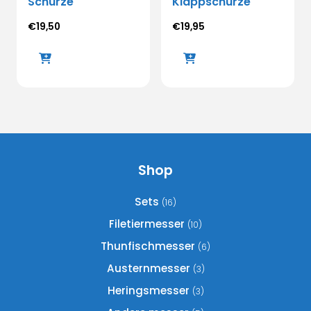
Schürze
Klappschürze
€
19,50
€
19,95
Shop
Sets
(16)
Filetiermesser
(10)
Thunfischmesser
(6)
Austernmesser
(3)
Heringsmesser
(3)