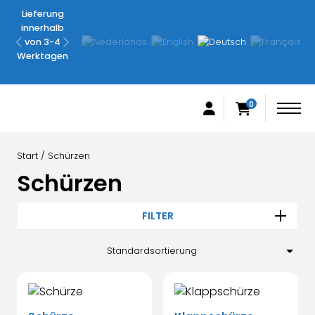
Lieferung
Nicht
innerhalb
zufrieden,
von 3-4
Geld-
Werktagen
zurück-
Garantie
0
Start
/ Schürzen
Schürzen
FILTER