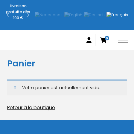
Livraison
Expédié
Pas
gratuite dès
sous 3 à 7
satisfait ?
100 €
jours
Remboursé
ouvrables
garanti
0
Panier
Votre panier est actuellement vide.
Retour à la boutique