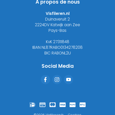
À propos de nous
Visfileren.nl
Duinaveruit 2
2224DV Katwijk aan Zee
Pays-Bas
KvK 27311848
IBAN NL87RABO0134278208
BIC RABONL2U
Social Media
©2026 Visfileren.fr
Cookies