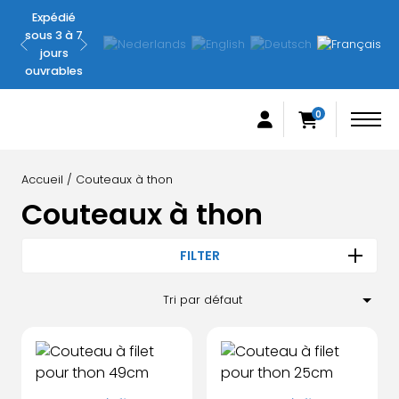
Expédié
Pas
sous 3 à 7
satisfait ?
jours
Remboursé
ouvrables
garanti
0
Accueil
/ Couteaux à thon
Couteaux à thon
FILTER