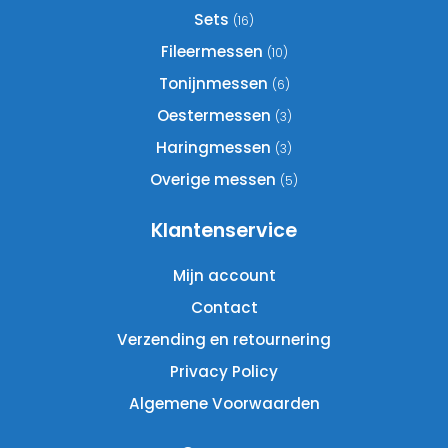
gekozen
Sets
(16)
worden
Fileermessen
(10)
op
Tonijnmessen
(6)
de
productpagina
Oestermessen
(3)
Haringmessen
(3)
Overige messen
(5)
Klantenservice
Mijn account
Contact
Verzending en retournering
Privacy Policy
Algemene Voorwaarden