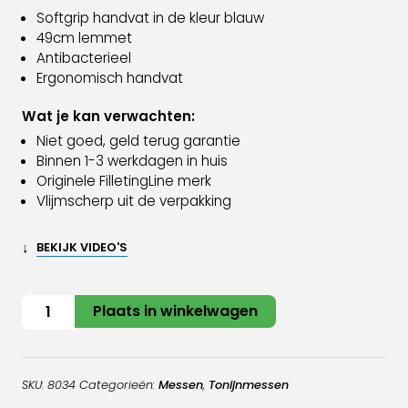
Softgrip handvat in de kleur blauw
49cm lemmet
Antibacterieel
Ergonomisch handvat
Wat je kan verwachten:
Niet goed, geld terug garantie
Binnen 1-3 werkdagen in huis
Originele FilletingLine merk
Vlijmscherp uit de verpakking
↓
BEKIJK VIDEO'S
Tonijn
Plaats in winkelwagen
fileermes
49cm
aantal
SKU:
8034
Categorieën:
Messen
,
Tonijnmessen