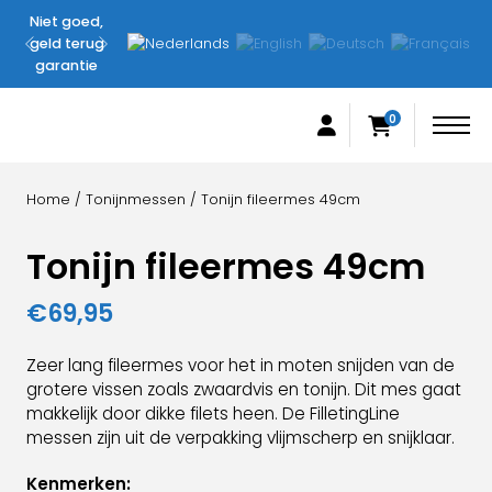
Niet goed,
Originele
geld terug
FilletingLine
garantie
producten
0
Home
/
Tonijnmessen
/ Tonijn fileermes 49cm
Tonijn fileermes 49cm
€
69,95
Zeer lang fileermes voor het in moten snijden van de
grotere vissen zoals zwaardvis en tonijn. Dit mes gaat
makkelijk door dikke filets heen. De FilletingLine
messen zijn uit de verpakking vlijmscherp en snijklaar.
Kenmerken: