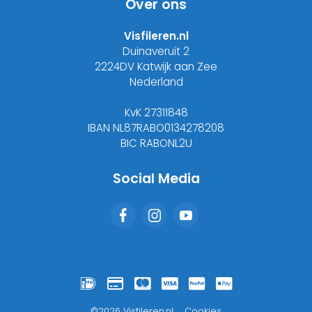
Over ons
Visfileren.nl
Duinaveruit 2
2224DV Katwijk aan Zee
Nederland
KvK 27311848
IBAN NL87RABO0134278208
BIC RABONL2U
Social Media
©2026 Visfileren.nl
Cookies