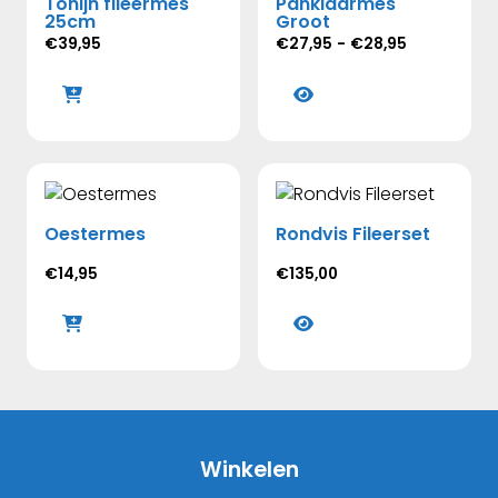
Tonijn fileermes
Panklaarmes
25cm
Groot
Prijsklasse:
€
39,95
€
27,95
-
€
28,95
€27,95
Dit
tot
product
€28,95
heeft
meerdere
variaties.
Deze
Oestermes
Rondvis Fileerset
optie
kan
€
14,95
€
135,00
gekozen
Dit
worden
product
op
heeft
de
meerdere
productpagina
variaties.
Deze
optie
Winkelen
kan