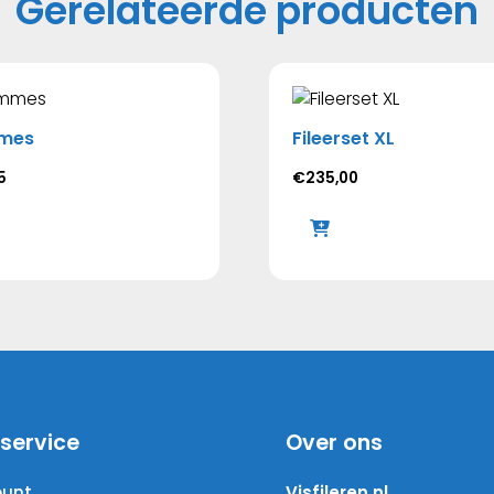
Gerelateerde producten
mes
Fileerset XL
5
€
235,00
service
Over ons
ount
Visfileren.nl