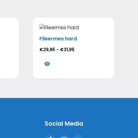
Fileermes hard
Prijsklasse:
€
29,95
-
€
31,95
€29,95
Dit
tot
product
€31,95
heeft
meerdere
variaties.
Deze
optie
kan
gekozen
Social Media
worden
op