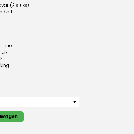
dvat (2 stuks)
andvat
rantie
huis
rk
kking
elwagen