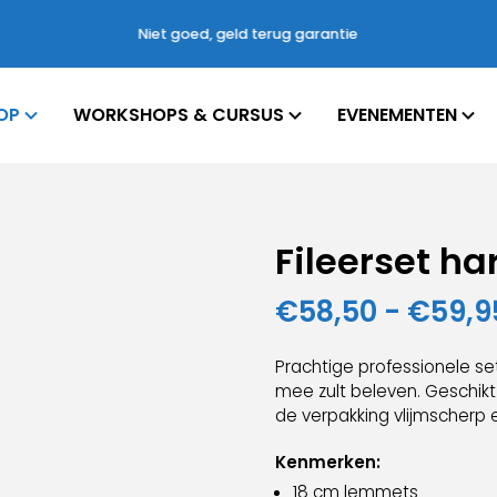
Niet goed, geld terug garantie
OP
WORKSHOPS & CURSUS
EVENEMENTEN
Fileerset ha
€
58,50
-
€
59,9
Prachtige professionele set
mee zult beleven. Geschikt v
de verpakking vlijmscherp en
Kenmerken:
18 cm lemmets