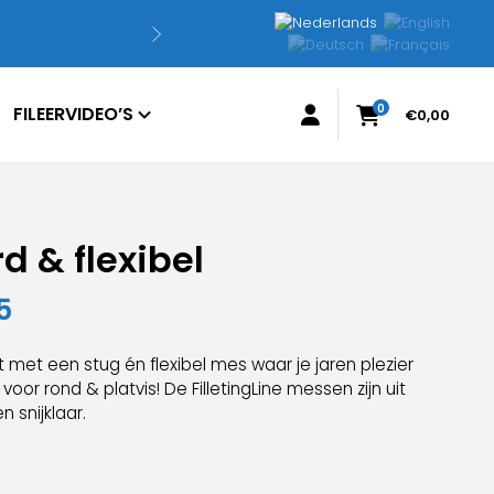
0
FILEERVIDEO’S
€
0,00
rd & flexibel
Prijsklasse:
5
€58,50
 met een stug én flexibel mes waar je jaren plezier
tot
oor rond & platvis! De FilletingLine messen zijn uit
 snijklaar.
€59,95