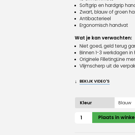
Softgrip en hardgrip han
Zwart, blauw of groen h
Antibacterieel
Ergonomisch handvat
Wat je kan verwachten:
Niet goed, geld terug ga
Binnen 1-3 werkdagen in 
Originele FilletingLine me
Vlijmscherp uit de verpa
↓
BEKIJK VIDEO'S
Kleur
Fileerset
Plaats in wink
hard
&