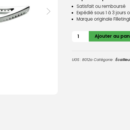
Satisfait ou remboursé
Expédié sous 1 à 3 jours 
Marque originale Filleting
quantité
Ajouter au pan
de
Écailleur
UGS :
8012a
Catégorie :
Écaille