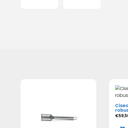
Cisea
robu
€
59,5