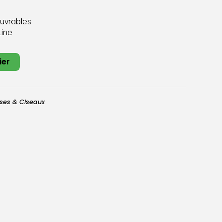
ouvrables
Line
ier
uses & Ciseaux