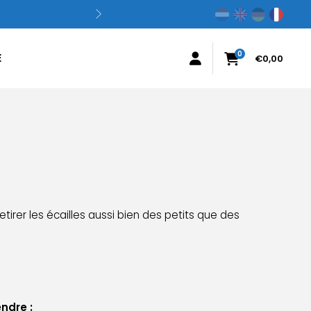
0
E
€
0,00
irer les écailles aussi bien des petits que des
ndre :