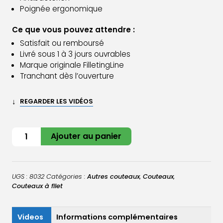
Poignée ergonomique
Ce que vous pouvez attendre :
Satisfait ou remboursé
Livré sous 1 à 3 jours ouvrables
Marque originale FilletingLine
Tranchant dès l’ouverture
↓
REGARDER LES VIDÉOS
quantité
Ajouter au panier
de
Couteau
à
UGS :
8032
Catégories :
Autres couteaux
,
Couteaux
,
saumon
Couteaux à filet
Videos
Informations complémentaires