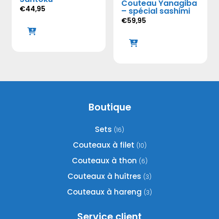
Couteau Yanagiba
être
€
44,95
– spécial sashimi
choisies
€
59,95
sur
la
page
du
produit
Boutique
Sets
(16)
Couteaux à filet
(10)
Couteaux à thon
(6)
Couteaux à huîtres
(3)
Couteaux à hareng
(3)
Service client