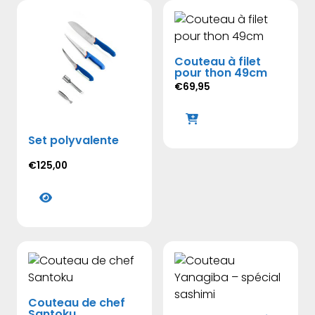
Couteau à filet
pour thon 49cm
€
69,95
Set polyvalente
€
125,00
Ce
produit
a
plusieurs
variations.
Les
options
Couteau de chef
peuvent
Santoku