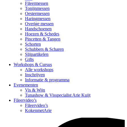
Fileermessen
Tonijnmessen
Oestermessen
Haringmessen
Overige messen
Handschoenen
Hoezen & Schedes
Pincetten & Tangen
Schorten
Schubbers & Scharen
Slijpartikelen
Gifts
Workshops & Cursus
Alle workshops
Inschrijven
Informatie & programma
Evenementen
Vis & Wijn
Tunashow & Visspecialist Arie Kuijt
Fileervideo’s
Fileervideo’s
KokenmetArie