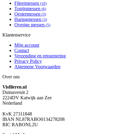
Fileermessen
(10)
Tonijnmessen
(6)
Oestermessen
(3)
Haringmessen
(3)
Overige messen
(5)
Klantenservice
Mijn account
Contact
Verzending en retournering
Privacy Policy
Algemene Voorwaarden
Over ons
Visfileren.nl
Duinaveruit 2
2224DV Katwijk aan Zee
Nederland
KvK 27311848
IBAN NL87RABO0134278208
BIC RABONL2U