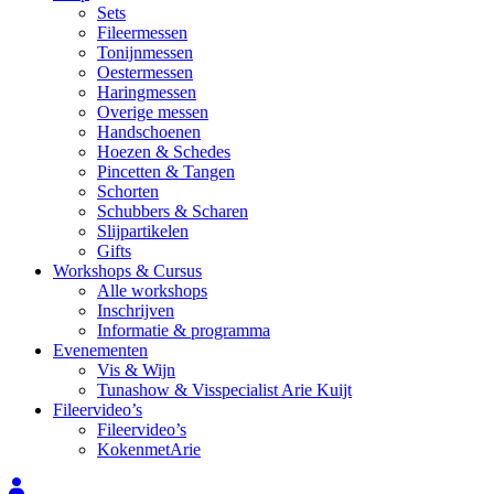
Sets
Fileermessen
Tonijnmessen
Oestermessen
Haringmessen
Overige messen
Handschoenen
Hoezen & Schedes
Pincetten & Tangen
Schorten
Schubbers & Scharen
Slijpartikelen
Gifts
Workshops & Cursus
Alle workshops
Inschrijven
Informatie & programma
Evenementen
Vis & Wijn
Tunashow & Visspecialist Arie Kuijt
Fileervideo’s
Fileervideo’s
KokenmetArie