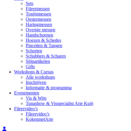
Sets
Fileermessen
Tonijnmessen
Oestermessen
Haringmessen
Overige messen
Handschoenen
Hoezen & Schedes
Pincetten & Tangen
Schorten
Schubbers & Scharen
Slijpartikelen
Gifts
Workshops & Cursus
Alle workshops
Inschrijven
Informatie & programma
Evenementen
Vis & Wijn
Tunashow & Visspecialist Arie Kuijt
Fileervideo’s
Fileervideo’s
KokenmetArie