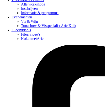
Alle workshops
Inschrijven
Informatie & programma
Evenementen
Vis & Wijn
Tunashow & Visspecialist Arie Kuijt
Fileervideo’s
Fileervideo’s
KokenmetArie