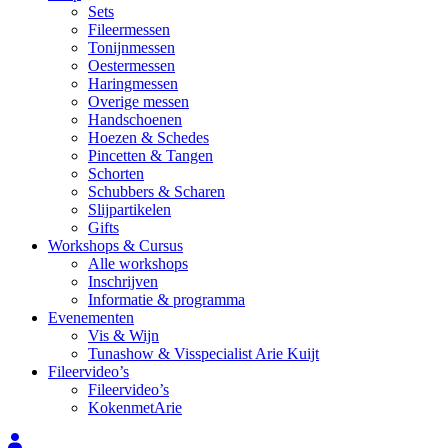
Sets
Fileermessen
Tonijnmessen
Oestermessen
Haringmessen
Overige messen
Handschoenen
Hoezen & Schedes
Pincetten & Tangen
Schorten
Schubbers & Scharen
Slijpartikelen
Gifts
Workshops & Cursus
Alle workshops
Inschrijven
Informatie & programma
Evenementen
Vis & Wijn
Tunashow & Visspecialist Arie Kuijt
Fileervideo’s
Fileervideo’s
KokenmetArie