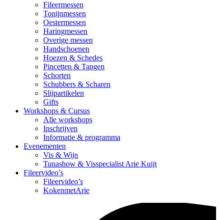
Fileermessen
Tonijnmessen
Oestermessen
Haringmessen
Overige messen
Handschoenen
Hoezen & Schedes
Pincetten & Tangen
Schorten
Schubbers & Scharen
Slijpartikelen
Gifts
Workshops & Cursus
Alle workshops
Inschrijven
Informatie & programma
Evenementen
Vis & Wijn
Tunashow & Visspecialist Arie Kuijt
Fileervideo’s
Fileervideo’s
KokenmetArie