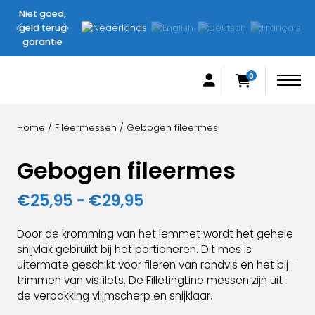
Niet goed,
Originele
geld terug
FilletingLine
garantie
producten
0
Home
/
Fileermessen
/ Gebogen fileermes
Gebogen fileermes
Prijsklasse:
€
25,95
-
€
29,95
€25,95
Door de kromming van het lemmet wordt het gehele
tot
snijvlak gebruikt bij het portioneren. Dit mes is
uitermate geschikt voor fileren van rondvis en het bij-
€29,95
trimmen van visfilets. De FilletingLine messen zijn uit
de verpakking vlijmscherp en snijklaar.