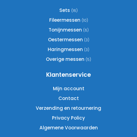
kan
gekozen
Sets
(16)
worden
Fileermessen
(10)
op
Tonijnmessen
(6)
de
productpagina
Oestermessen
(3)
Haringmessen
(3)
Overige messen
(5)
Klantenservice
Mijn account
Contact
Verzending en retournering
Privacy Policy
Algemene Voorwaarden