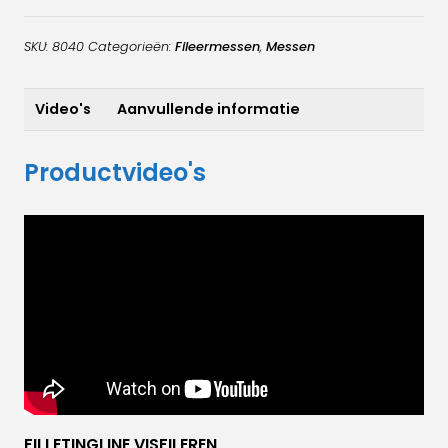
aantal
SKU:
8040
Categorieën:
Fileermessen
,
Messen
Video's
Aanvullende informatie
Productvideo's
FILLETINGLINE VISFILEREN