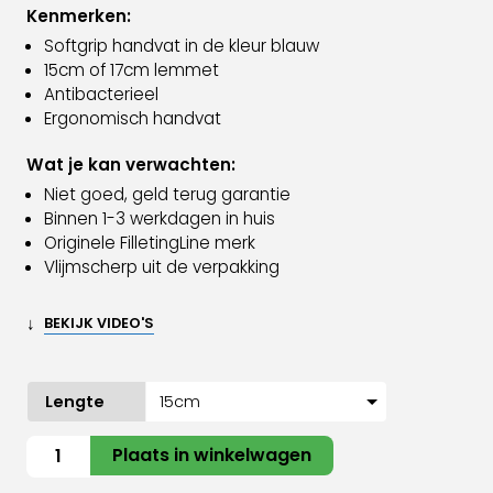
Kenmerken:
Softgrip handvat in de kleur blauw
15cm of 17cm lemmet
Antibacterieel
Ergonomisch handvat
Wat je kan verwachten:
Niet goed, geld terug garantie
Binnen 1-3 werkdagen in huis
Originele FilletingLine merk
Vlijmscherp uit de verpakking
↓
BEKIJK VIDEO'S
Lengte
Gebogen
Plaats in winkelwagen
fileermes