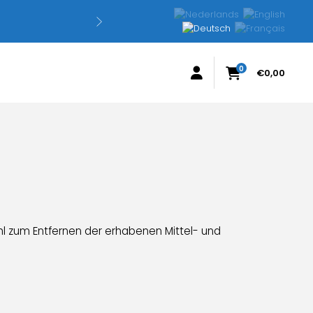
N
0
€
0,00
ahl zum Entfernen der erhabenen Mittel- und