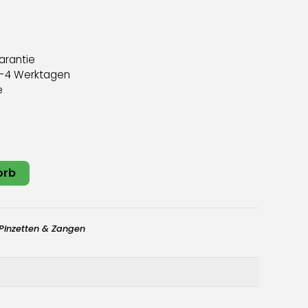
arantie
 3-4 Werktagen
e
orb
Pinzetten & Zangen