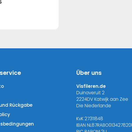
5
Dieses
Produkt
weist
mehrere
Varianten
auf.
Die
Optionen
können
service
Über uns
auf
der
to
Visfileren.de
Produktseite
Duinaveruit 2
gewählt
2224DV Katwijk aan Zee
werden
und Rückgabe
Die Niederlande
olicy
KvK 27311848
tsbedingungen
IBAN NL87RABO013427820
BIC RABONL2U