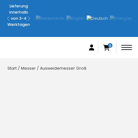
Lieferung
Nicht
innerhalb
zufrieden,
von 3-4
Geld-
Werktagen
zurück-
Garantie
0
Start
/
Messer
/ Ausweidemesser Groß