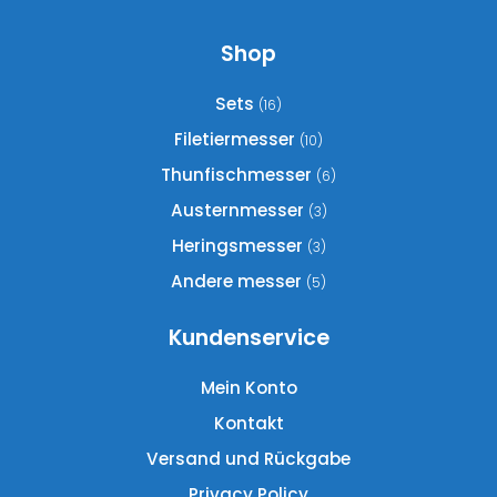
auf.
Die
Shop
Optionen
können
Sets
(16)
auf
Filetiermesser
(10)
der
Thunfischmesser
(6)
Produktseite
gewählt
Austernmesser
(3)
werden
Heringsmesser
(3)
Andere messer
(5)
Kundenservice
Mein Konto
Kontakt
Versand und Rückgabe
Privacy Policy