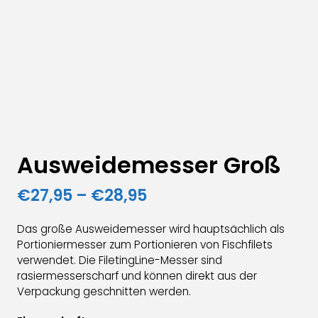
Ausweidemesser Groß
Preisspanne:
€
27,95
–
€
28,95
€27,95
Das große Ausweidemesser wird hauptsächlich als
bis
Portioniermesser zum Portionieren von Fischfilets
verwendet. Die FiletingLine-Messer sind
€28,95
rasiermesserscharf und können direkt aus der
Verpackung geschnitten werden.