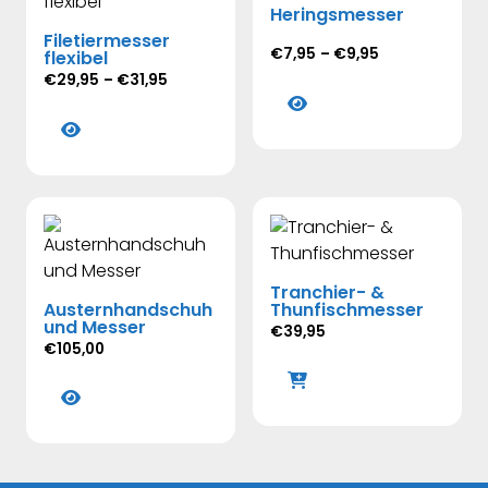
Heringsmesser
Filetiermesser
Preisspanne:
€
7,95
–
€
9,95
flexibel
€7,95
Preisspanne:
€
29,95
–
€
31,95
Dieses
bis
€29,95
Dieses
Produkt
€9,95
bis
Produkt
weist
€31,95
weist
mehrere
mehrere
Varianten
Varianten
auf.
auf.
Die
Die
Optionen
Tranchier- &
Optionen
können
Austernhandschuh
Thunfischmesser
können
auf
und Messer
€
39,95
auf
der
€
105,00
der
Produktseite
Dieses
Produktseite
gewählt
Produkt
gewählt
werden
weist
werden
mehrere
Varianten